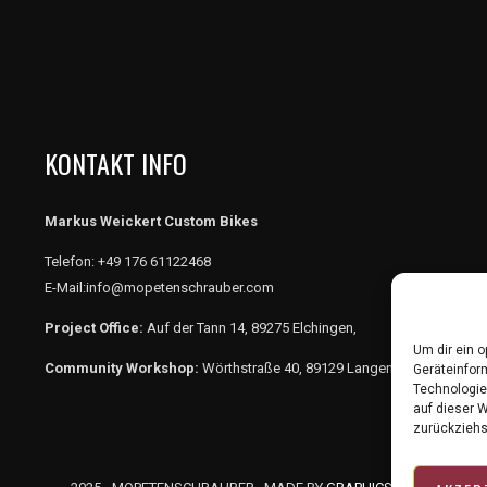
„Güllepumpe“
Custom
Build
–
Exklusiv
KONTAKT INFO
in
Elchingen
Markus Weickert Custom Bikes
bei
Ulm
Telefon: +49 176 61122468
E-Mail:info@mopetenschrauber.com
Project Office:
Auf der Tann 14, 89275 Elchingen,
Um dir ein 
Community Workshop:
Wörthstraße 40, 89129 Langenau.
Geräteinfor
Technologie
auf dieser 
zurückziehs