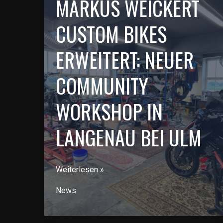
MARKUS WEICKERT
CUSTOM BIKES
ERWEITERT: NEUER
COMMUNITY
WORKSHOP IN
LANGENAU BEI ULM
Markus
Weiterlesen »
Weickert
News
Custom
Bikes