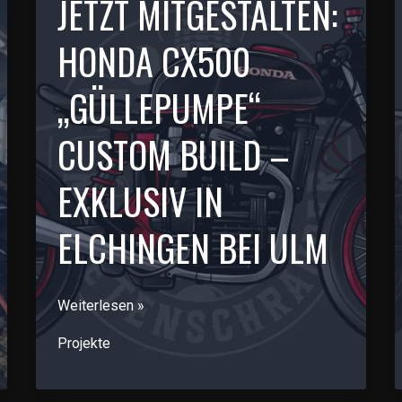
JETZT MITGESTALTEN:
HONDA CX500
„GÜLLEPUMPE“
CUSTOM BUILD –
EXKLUSIV IN
ELCHINGEN BEI ULM
Jetzt
Weiterlesen »
Mitgestalten:
Projekte
Honda
CX500