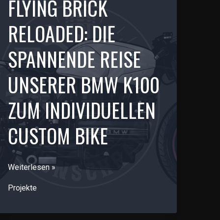
FLYING BRICK
RELOADED: DIE
SPANNENDE REISE
UNSERER BMW K100
ZUM INDIVIDUELLEN
CUSTOM BIKE
Flying
Weiterlesen »
Brick
Projekte
Reloaded:
Die