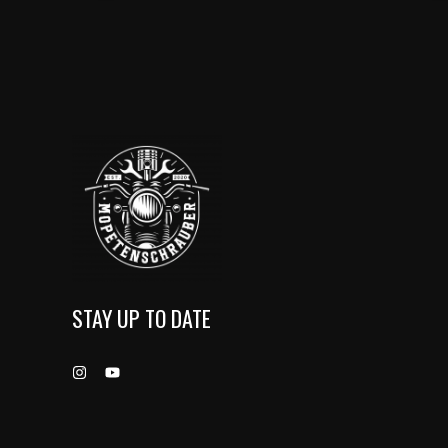
Erweitert:
Neuer
Community
Workshop
in
Langenau
bei
Ulm
STAY UP TO DATE