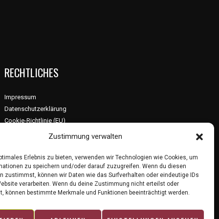
spannende
Reise
unserer
BMW
K100
RECHTLICHES
zum
individuellen
Impressum
Custom
Datenschutzerklärung
Bike
Cookie-Richtlinie (EU)
Zustimmung verwalten
optimales Erlebnis zu bieten, verwenden wir Technologien wie Cookies, um
mationen zu speichern und/oder darauf zuzugreifen. Wenn du diesen
n zustimmst, können wir Daten wie das Surfverhalten oder eindeutige IDs
Website verarbeiten. Wenn du deine Zustimmung nicht erteilst oder
t, können bestimmte Merkmale und Funktionen beeinträchtigt werden.